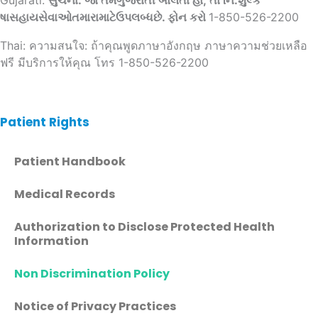
Gujarati:
સુચના: જો તમેગુજરાતી બોલતા હો, તો નિ:શુલ્ક
ષાસહાયસેવાઓતમારામાટેઉપલબ્ધછે. ફોન કરો
1-850-526-2200
Thai: ความสนใจ: ถ้าคุณพูดภาษาอังกฤษ ภาษาความช่วยเหลือ
ฟรี มีบริการให้คุณ โทร 1-850-526-2200
Patient Rights
Patient Handbook
Medical Records
Authorization to Disclose Protected Health
Information
Non Discrimination Policy
Notice of Privacy Practices