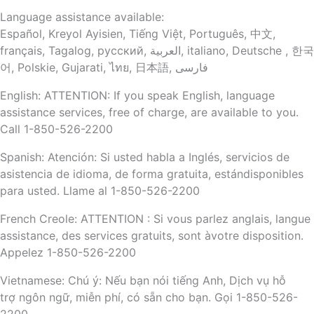
Language assistance available:
Español, Kreyol Ayisien, Tiếng Việt, Português, 中文,
français, Tagalog, русский, العربية, italiano, Deutsche , 한국
어, Polskie, Gujarati, ไทย, 日本語, فارسی
English: ATTENTION: If you speak English, language
assistance services, free of charge, are available to you.
Call 1-850-526-2200
Spanish: Atención: Si usted habla a Inglés, servicios de
asistencia de idioma, de forma gratuita, estándisponibles
para usted. Llame al 1-850-526-2200
French Creole: ATTENTION : Si vous parlez anglais, langue
assistance, des services gratuits, sont àvotre disposition.
Appelez 1-850-526-2200
Vietnamese: Chú ý: Nếu bạn nói tiếng Anh, Dịch vụ hỗ
trợ ngôn ngữ, miễn phí, có sẵn cho bạn. Gọi 1-850-526-