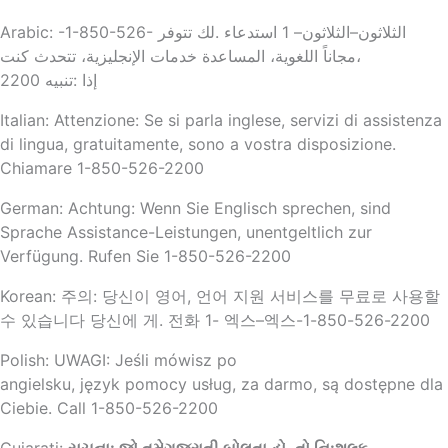
Arabic: -1-850-526- الثلاثون–الثلاثون– 1 استدعاء .لك تتوفر
،مجاناً اللغوية، المساعدة خدمات الإنجليزية، تتحدث كنت
إذا :تنبيه 2200
Italian: Attenzione: Se si parla inglese, servizi di assistenza
di lingua, gratuitamente, sono a vostra disposizione.
Chiamare 1-850-526-2200
German: Achtung: Wenn Sie Englisch sprechen, sind
Sprache Assistance-Leistungen, unentgeltlich zur
Verfügung. Rufen Sie 1-850-526-2200
Korean:
주의
:
당신이 영어
,
언어 지원 서비스를 무료로 사용할
수 있습니다 당신에 게
.
전화
1-
엑스
–
엑스
-1-850-526-2200
Polish: UWAGI: Jeśli mówisz po
angielsku, język pomocy usług, za darmo, są dostępne dla
Ciebie. Call 1-850-526-2200