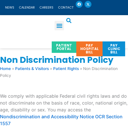
F
X
Skip
a
-
NEWS
CALENDAR
CAREERS
CONTACT
c
t
to
e
w
b
i
content
o
t
o
t
k
e
r
PATIENT
PAY
PAY
PORTAL
HOSPITAL
CLINIC
BILL
BILL
Non Discrimination Policy
Home
»
Patients & Visitors
»
Patient Rights
»
Non Discrimination
Policy
We comply with applicable Federal civil rights laws and do
not discriminate on the basis of race, color, national origin,
age, disability or sex. You may access the
Nondiscrimination and Accessibility Notice OCR Section
1557